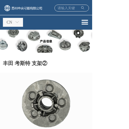
ꄙ
끀
CN
ꀅ
丰田 考斯特 支架②